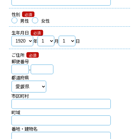
成
性別
必須
講
男性
女性
座
生年月日
必須
年
月
日
・
ご住所
更
必須
郵便番号
新
-
都道府県
講
習
市区町村
町域
番地・建物名