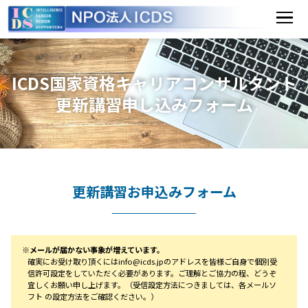
国
家
資
ICDS国家資格キャリアコンサルタント
格
更新講習申し込みフォーム
対
応
講
更新講習お申込みフォーム
座
I
C
※メールが届かない事象が増えています。
確実にお受け取り頂くにはinfo@icds.jpのアドレスを皆様ご自身で個別受
D
信許可設定をしていただく必要があります。ご理解とご協力の程、どうぞ
宜しくお願い申し上げます。（受信設定方法につきましては、各メールソ
S
フト の設定方法をご確認ください。）