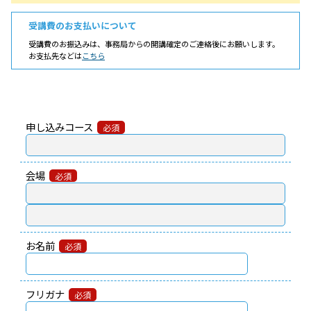
キ
受講費のお支払いについて
ャ
受講費のお振込みは、事務局からの開講確定のご連絡後にお願いします。
お支払先などは
こちら
リ
ア
コ
申し込みコース
必須
ン
サ
会場
必須
ル
タ
お名前
必須
ン
ト
フリガナ
必須
養