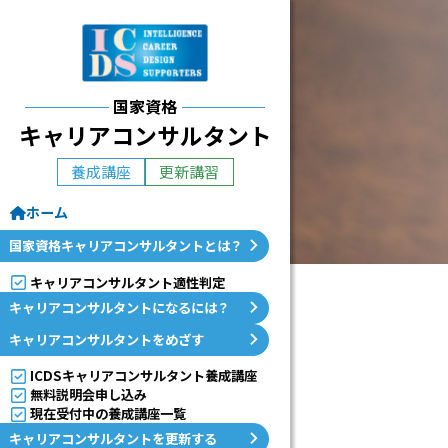
国
家
資
国家資格
キャリアコンサルタント
格
養成講座
更新講習
対
ホーム
応
国家資格キャリアコンサルタントとは？
講
キャリアコンサルタント適性判定
座
キャリアコンサルタントになるには？
キャリアコンサルタントをめざす
I
ICDSキャリアコンサルタント養成講座
C
無料説明会申し込み
現在受付中の養成講座一覧
D
キャリアコンサルタントを更新する