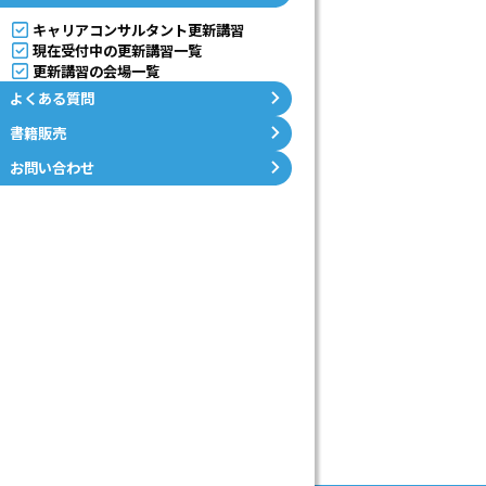
S
キャリアコンサルタント更新講習
現在受付中の更新講習一覧
キ
更新講習の会場一覧
よくある質問
ャ
書籍販売
リ
お問い合わせ
ア
コ
ン
サ
ル
タ