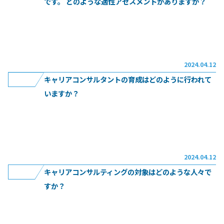
です。 どのような適性アセスメントがありますか？
キ
ャ
リ
続きを読む
2024.04.12
ア
キャリアコンサルタントの育成はどのように行われて
コ
いますか？
ン
サ
続きを読む
ル
2024.04.12
タ
キャリアコンサルティングの対象はどのような人々で
ン
すか？
ト
養