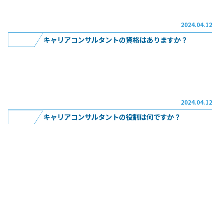
続きを読む
成
2024.04.12
講
キャリアコンサルタントの資格はありますか？
座
・
続きを読む
更
2024.04.12
新
キャリアコンサルタントの役割は何ですか？
講
習
続きを読む