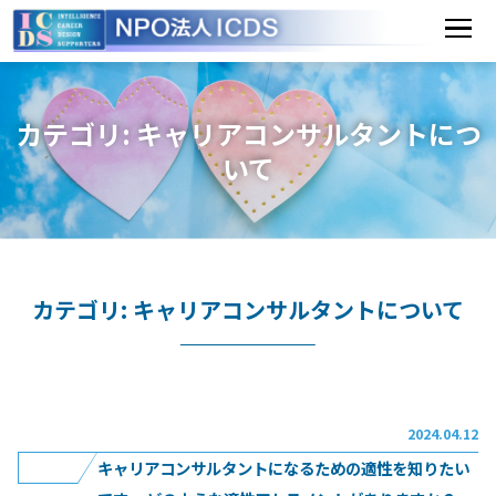
国
家
資
カテゴリ:
キャリアコンサルタントにつ
格
いて
対
応
講
カテゴリ:
キャリアコンサルタントについて
座
I
C
D
2024.04.12
キャリアコンサルタントになるための適性を知りたい
S