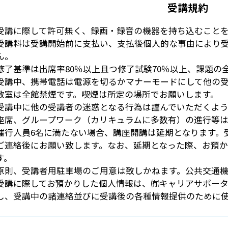
受講規約
受講に際して許可無く、録画・録音の機器を持ち込むこと
受講料は受講開始前に支払い、支払後個人的な事由により
ん。
修了基準は出席率80％以上且つ修了試験70％以上、課題の
受講中、携帯電話は電源を切るかマナーモードにして他の
教室は全館禁煙です。喫煙は所定の場所でお願いします。
受講中に他の受講者の迷惑となる行為は謹んでいただくよ
座席、グループワーク（カリキュラムに多数有）の進行等
催行人員6名に満たない場合、講座開講は延期となります。
ご連絡後にお願い致します。なお、延期となった際、お預
す。
原則、受講者用駐車場のご用意は致しかねます。公共交通
受講に際してお預かりした個人情報は、㈲キャリアサポーター
し、受講中の諸連絡並びに受講後の各種情報提供のために