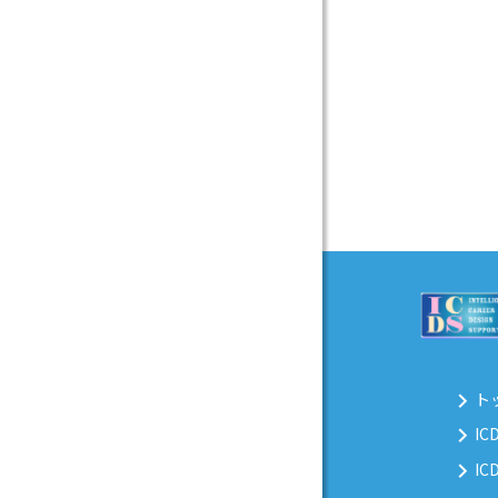
ト
I
I