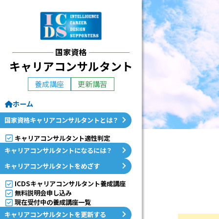
国
家
資
国家資格
キャリアコンサルタント
格
養成講座
更新講習
対
ホーム
応
国家資格キャリアコンサルタントとは？
講
キャリアコンサルタント適性判定
座
キャリアコンサルタントになるには？
キャリアコンサルタントをめざす
I
ICDSキャリアコンサルタント養成講座
C
無料説明会申し込み
現在受付中の養成講座一覧
D
キャリアコンサルタントを更新する