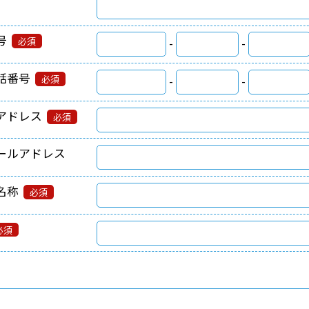
号
必須
-
-
話番号
必須
-
-
アドレス
必須
ールアドレス
名称
必須
必須