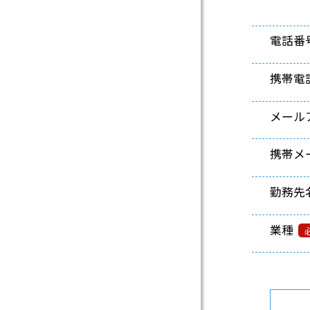
電話番
携帯電
メール
携帯メ
勤務先
業種