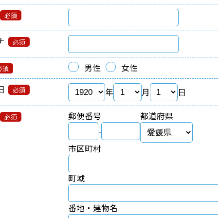
必須
ナ
必須
男性
女性
必須
日
必須
年
月
日
郵便番号
都道府県
必須
-
市区町村
町域
番地・建物名