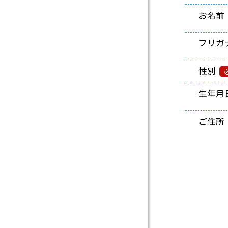
ン
お名前
ト
養
フリガ
成
性別
講
生年月
座
ご住所
・
更
新
講
習