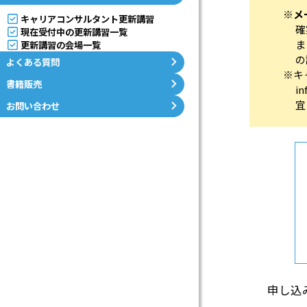
※メ
S
キャリアコンサルタント更新講習
確
現在受付中の更新講習一覧
ま
キ
更新講習の会場一覧
の
よくある質問
ャ
※キ
書籍販売
i
リ
宜
お問い合わせ
ア
コ
ン
サ
ル
タ
申し込